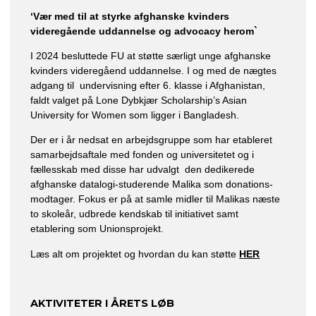
‘Vær med til at styrke afghanske kvinders
videregående uddannelse og advocacy herom`
I 2024 besluttede FU at støtte særligt unge afghanske
kvinders videregåend uddannelse. I og med de nægtes
adgang til undervisning efter 6. klasse i Afghanistan,
faldt valget på Lone Dybkjær Scholarship’s Asian
University for Women som ligger i Bangladesh.
Der er i år nedsat en arbejdsgruppe som har etableret
samarbejdsaftale med fonden og universitetet og i
fællesskab med disse har udvalgt den dedikerede
afghanske datalogi-studerende Malika som donations-
modtager. Fokus er på at samle midler til Malikas næste
to skoleår, udbrede kendskab til initiativet samt
etablering som Unionsprojekt.
Læs alt om projektet og hvordan du kan støtte
HER
AKTIVITETER I ÅRETS LØB