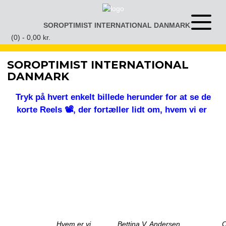
Gå
til
SOROPTIMIST INTERNATIONAL DANMARK
Åben
indhold
eller
(0) -
0,00
kr.
luk
menu
SOROPTIMIST INTERNATIONAL
DANMARK
Tryk på hvert enkelt billede herunder for at se de
korte Reels 📽️, der fortæller lidt om, hvem vi er
Hvem er vi
Bettina V. Andersen
C