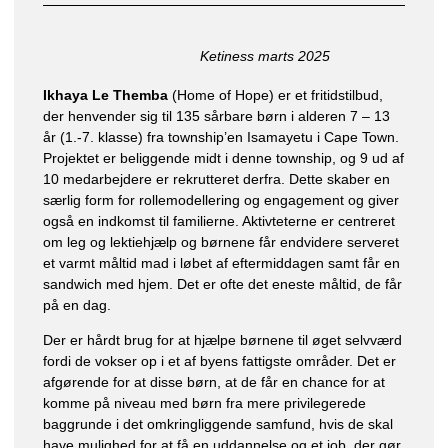
Ketiness marts 2025
Ikhaya Le Themba
(Home of Hope) er et fritidstilbud,
der henvender sig til 135 sårbare børn i alderen 7 – 13
år (1.-7. klasse) fra township’en Isamayetu i Cape Town.
Projektet er beliggende midt i denne township, og 9 ud af
10 medarbejdere er rekrutteret derfra. Dette skaber en
særlig form for rollemodellering og engagement og giver
også en indkomst til familierne. Aktivteterne er centreret
om leg og lektiehjælp og børnene får endvidere serveret
et varmt måltid mad i løbet af eftermiddagen samt får en
sandwich med hjem. Det er ofte det eneste måltid, de får
på en dag.
Der er hårdt brug for at hjælpe børnene til øget selvværd
fordi de vokser op i et af byens fattigste områder. Det er
afgørende for at disse børn, at de får en chance for at
komme på niveau med børn fra mere privilegerede
baggrunde i det omkringliggende samfund, hvis de skal
have mulighed for at få en uddannelse og et job, der gør