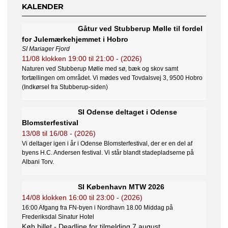
KALENDER
Gåtur ved Stubberup Mølle til fordel
for Julemærkehjemmet i Hobro
SI Mariager Fjord
11/08
klokken
19:00
til
21:00
- (2026)
Naturen ved Stubberup Mølle med sø, bæk og skov samt
fortællingen om området. Vi mødes ved Tovdalsvej 3, 9500 Hobro
(Indkørsel fra Stubberup-siden)
SI Odense deltaget i Odense
Blomsterfestival
13/08
til
16/08
- (2026)
Vi deltager igen i år i Odense Blomsterfestival, der er en del af
byens H.C. Andersen festival. Vi står blandt stadepladserne på
Albani Torv.
SI København MTW 2026
14/08
klokken
16:00
til
23:00
- (2026)
16:00 Afgang fra FN-byen i Nordhavn 18.00 Middag på
Frederiksdal Sinatur Hotel
Køb billet - Deadline for tilmelding 7 august