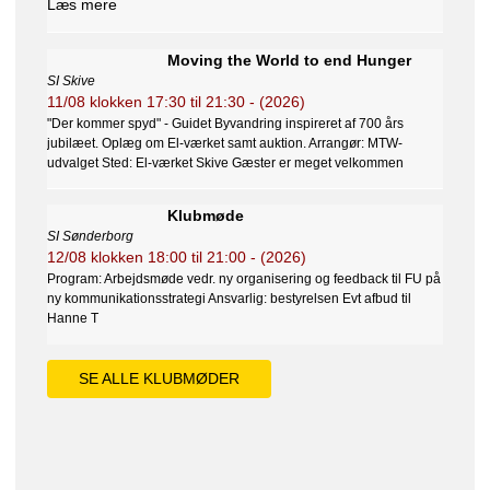
Læs mere
Moving the World to end Hunger
SI Skive
11/08
klokken
17:30
til
21:30
- (2026)
"Der kommer spyd" - Guidet Byvandring inspireret af 700 års
jubilæet. Oplæg om El-værket samt auktion. Arrangør: MTW-
udvalget Sted: El-værket Skive Gæster er meget velkommen
Klubmøde
SI Sønderborg
12/08
klokken
18:00
til
21:00
- (2026)
Program: Arbejdsmøde vedr. ny organisering og feedback til FU på
ny kommunikationsstrategi Ansvarlig: bestyrelsen Evt afbud til
Hanne T
SE ALLE KLUBMØDER