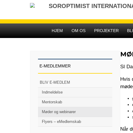
Gå
SOROPTIMIST INTERNATIO
til
indhold
HJEM
OM OS
PROJEKTER
BL
MØ
SI Da
E-MEDLEMMER
Hvis 
BLIV E-MEDLEM
møde
Indmeldelse
Mentorskab
Møder og webinarer
Flyers – eMedlemskab
Når d