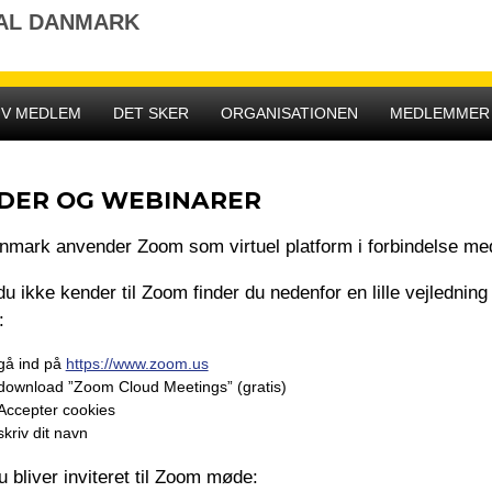
NAL DANMARK
IV MEDLEM
DET SKER
ORGANISATIONEN
MEDLEMMER
DER OG WEBINARER
nmark anvender Zoom som virtuel platform i forbindelse med
du ikke kender til Zoom finder du nedenfor en lille vejledni
:
gå ind på
https://www.zoom.us
download ”Zoom Cloud Meetings” (gratis)
Accepter cookies
skriv dit navn
u bliver inviteret til Zoom møde: