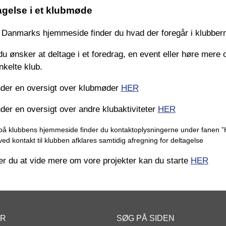
agelse i et klubmøde
 Danmarks hjemmeside finder du hvad der foregår i klubber
du ønsker at deltage i et foredrag, en event eller høre mere 
nkelte klub.
nder en oversigt over klubmøder
HER
nder en oversigt over andre klubaktiviteter
HER
på klubbens hjemmeside finder du kontaktoplysningerne under fanen ”
ved kontakt til klubben afklares samtidig afregning for deltagelse
r du at vide mere om vore projekter kan du starte
HER
ER
SØG PÅ SIDEN