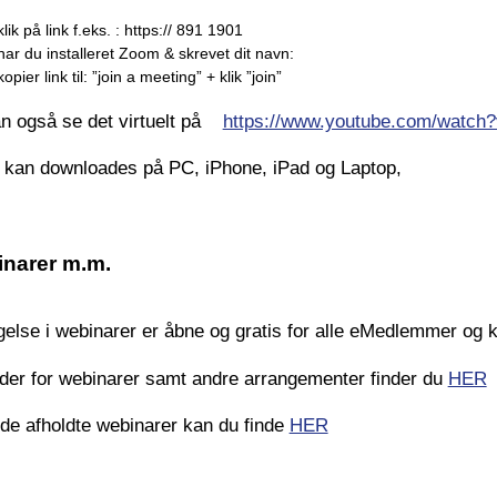
klik på link f.eks. : https:// 891 1901
har du installeret Zoom & skrevet dit navn:
kopier link til: ”join a meeting” + klik ”join”
n også se det virtuelt på
https://www.youtube.com/watch
kan downloades på PC, iPhone, iPad og Laptop,
narer m.m.
gelse i webinarer er åbne og gratis for alle eMedlemmer og
der for webinarer samt andre arrangementer finder du
HER
ede afholdte webinarer kan du finde
HER