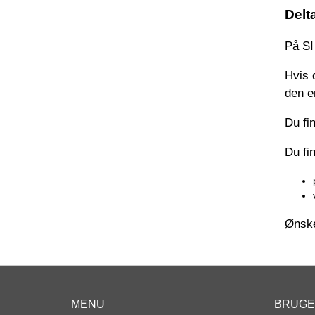
Delt
På SI
Hvis 
den e
Du fi
Du fi
Ønske
MENU
BRUG