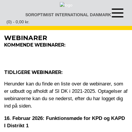
Gå
til
SOROPTIMIST INTERNATIONAL DANMARK
Åben
indhold
eller
(0) -
0,00
kr.
luk
menu
WEBINARER
KOMMENDE WEBINARER:
TIDLIGERE WEBINARER:
Herunder kan du finde en liste over de webinarer, som
er udbudt og afholdt af SI DK i 2021-2025. Optagelser af
webinarerne kan du se nederst, efter du har logget dig
ind på siden.
16. Februar 2026: Funktionsmøde for KPD og KAPD
I Distrikt 1