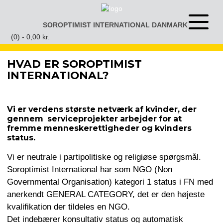
Gå
til
SOROPTIMIST INTERNATIONAL DANMARK
Åben
indhold
eller
(0) -
0,00
kr.
luk
menu
HVAD ER SOROPTIMIST
INTERNATIONAL?
Vi er verdens største netværk af kvinder, der
gennem serviceprojekter arbejder for at
fremme menneskerettigheder og kvinders
status.
Vi er neutrale i partipolitiske og religiøse spørgsmål.
Soroptimist International har som NGO (Non
Governmental Organisation) kategori 1 status i FN med
anerkendt GENERAL CATEGORY, det er den højeste
kvalifikation der tildeles en NGO.
Det indebærer konsultativ status og automatisk