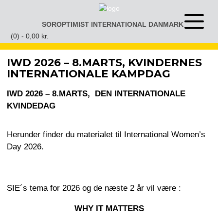
Gå
til
SOROPTIMIST INTERNATIONAL DANMARK
Åben
indhold
eller
(0) -
0,00
kr.
luk
menu
IWD 2026 – 8.MARTS, KVINDERNES
INTERNATIONALE KAMPDAG
IWD 2026 – 8.MARTS, DEN INTERNATIONALE
KVINDEDAG
Herunder finder du materialet til International Women’s
Day 2026.
SIE´s tema for 2026 og de næste 2 år vil være :
WHY IT MATTERS