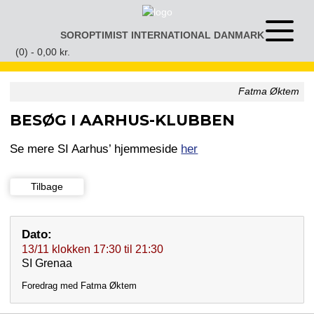
Gå
til
SOROPTIMIST INTERNATIONAL DANMARK
Åben
indhold
eller
(0) -
0,00
kr.
luk
menu
Fatma Øktem
BESØG I AARHUS-KLUBBEN
Se mere SI Aarhus’ hjemmeside
her
Tilbage
Dato:
13/11
klokken
17:30
til
21:30
SI Grenaa
Foredrag med Fatma Øktem