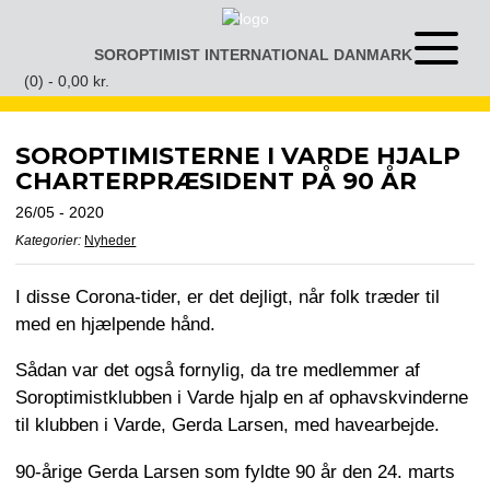
Gå
til
SOROPTIMIST INTERNATIONAL DANMARK
Åben
indhold
eller
(0) -
0,00
kr.
luk
menu
SOROPTIMISTERNE I VARDE HJALP
CHARTERPRÆSIDENT PÅ 90 ÅR
26/05 - 2020
Kategorier:
Nyheder
I disse Corona-tider, er det dejligt, når folk træder til
med en hjælpende hånd.
Sådan var det også fornylig, da tre medlemmer af
Soroptimistklubben i Varde hjalp en af ophavskvinderne
til klubben i Varde, Gerda Larsen, med havearbejde.
90-årige Gerda Larsen som fyldte 90 år den 24. marts