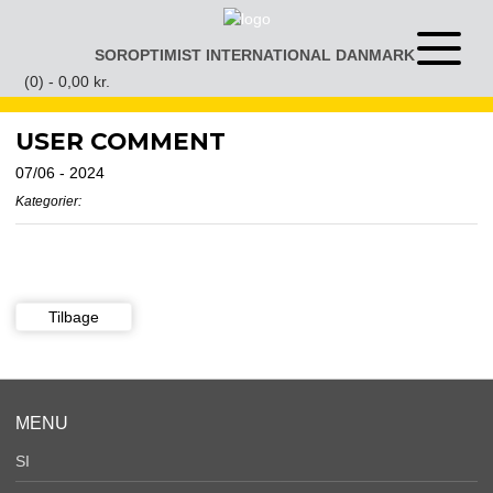
Gå
til
SOROPTIMIST INTERNATIONAL DANMARK
Åben
indhold
eller
(0) -
0,00
kr.
luk
menu
USER COMMENT
07/06 - 2024
Kategorier:
Tilbage
MENU
SI