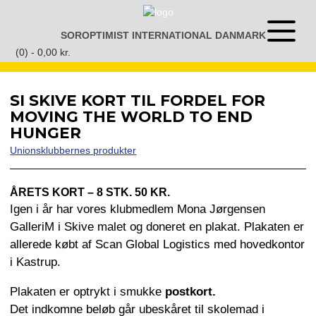
Gå
til
SOROPTIMIST INTERNATIONAL DANMARK
Åben
indhold
eller
(0) -
0,00
kr.
luk
menu
SI SKIVE KORT TIL FORDEL FOR
MOVING THE WORLD TO END
HUNGER
Unionsklubbernes produkter
ÅRETS KORT – 8 STK. 50 KR.
Igen i år har vores klubmedlem Mona Jørgensen
GalleriM i Skive malet og doneret en plakat. Plakaten er
allerede købt af Scan Global Logistics med hovedkontor
i Kastrup.
Plakaten er optrykt i smukke
post
kort.
Det indkomne beløb går ubeskåret til skolemad i