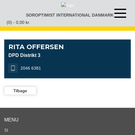
Gå
til
SOROPTIMIST INTERNATIONAL DANMARK
Åben
indhold
eller
(0) -
0,00
kr.
luk
menu
RITA OFFERSEN
DPD Distrikt 3
2046 6381
Tilbage
MENU
SI