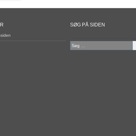
ER
SØG PÅ SIDEN
 siden
Søg
efter: