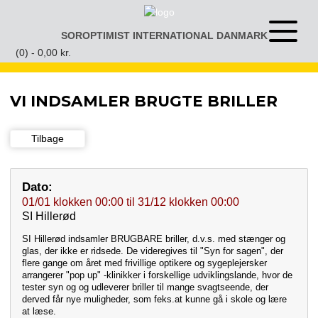
Gå
til
SOROPTIMIST INTERNATIONAL DANMARK
Åben
indhold
eller
(0) -
0,00
kr.
luk
menu
VI INDSAMLER BRUGTE BRILLER
Tilbage
Dato:
01/01
klokken
00:00
til
31/12
klokken
00:00
SI Hillerød
SI Hillerød indsamler BRUGBARE briller, d.v.s. med stænger og
glas, der ikke er ridsede. De videregives til "Syn for sagen", der
flere gange om året med frivillige optikere og sygeplejersker
arrangerer "pop up" -klinikker i forskellige udviklingslande, hvor de
tester syn og og udleverer briller til mange svagtseende, der
derved får nye muligheder, som feks.at kunne gå i skole og lære
at læse.