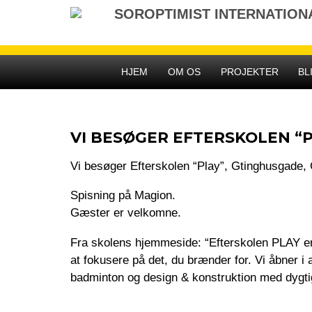
Gå
SOROPTIMIST INTERNATIO
til
indhold
HJEM
OM OS
PROJEKTER
BL
VI BESØGER EFTERSKOLEN “
Vi besøger Efterskolen “Play”, Gtinghusgade, G
Spisning på Magion.
Gæster er velkomne.
Fra skolens hjemmeside: “Efterskolen PLAY er 
at fokusere på det, du brænder for. Vi åbner i 
badminton og design & konstruktion med dygtig