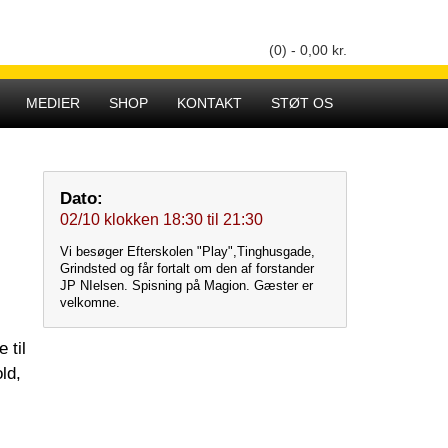
(0) -
0,00
kr.
Hovedmenu
MEDIER
SHOP
KONTAKT
STØT OS
Dato:
02/10
klokken
18:30
til
21:30
Vi besøger Efterskolen "Play",Tinghusgade,
Grindsted og får fortalt om den af forstander
JP NIelsen. Spisning på Magion. Gæster er
velkomne.
 til
ld,