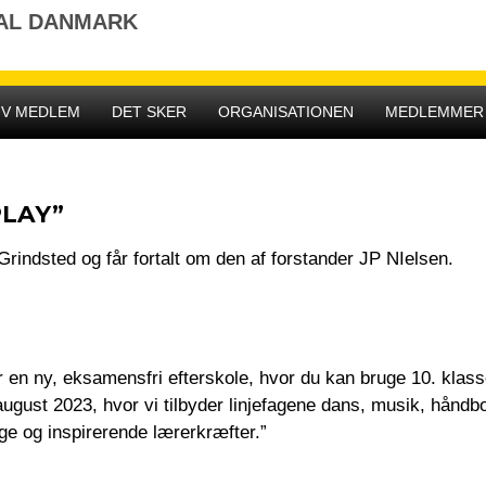
NAL DANMARK
IV MEDLEM
DET SKER
ORGANISATIONEN
MEDLEMMER
PLAY”
rindsted og får fortalt om den af forstander JP NIelsen.
en ny, eksamensfri efterskole, hvor du kan bruge 10. klasse
august 2023, hvor vi tilbyder linjefagene dans, musik, håndbo
e og inspirerende lærerkræfter.”