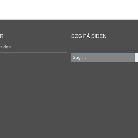
ER
SØG PÅ SIDEN
 siden
Søg
efter: