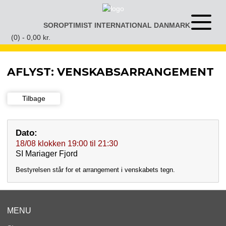
Gå
til
SOROPTIMIST INTERNATIONAL DANMARK
Åben
indhold
eller
(0) -
0,00
kr.
luk
menu
AFLYST: VENSKABSARRANGEMENT
Tilbage
Dato:
18/08
klokken
19:00
til
21:30
SI Mariager Fjord
Bestyrelsen står for et arrangement i venskabets tegn.
MENU