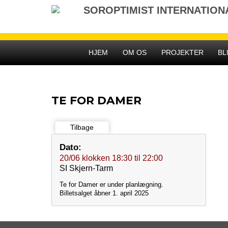
Gå
SOROPTIMIST INTERNATIO
til
indhold
HJEM
OM OS
PROJEKTER
BL
TE FOR DAMER
Tilbage
Dato:
20/06
klokken
18:30
til
22:00
SI Skjern-Tarm
Te for Damer er under planlægning.
Billetsalget åbner 1. april 2025