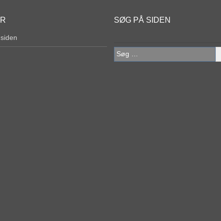
ER
SØG PÅ SIDEN
 siden
Søg
efter: