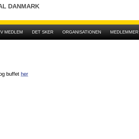
NAL DANMARK
IV MEDLEM
DET SKER
ORGANISATIONEN
MEDLEMMER
 og buffet
her