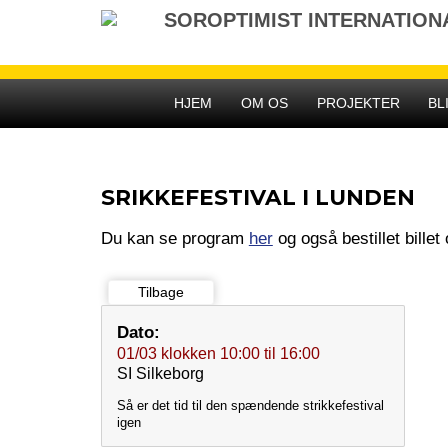
Gå
SOROPTIMIST INTERNATIO
til
indhold
HJEM
OM OS
PROJEKTER
BL
SRIKKEFESTIVAL I LUNDEN
Du kan se program
her
og også bestillet billet
Tilbage
Dato:
01/03
klokken
10:00
til
16:00
SI Silkeborg
Så er det tid til den spændende strikkefestival
igen