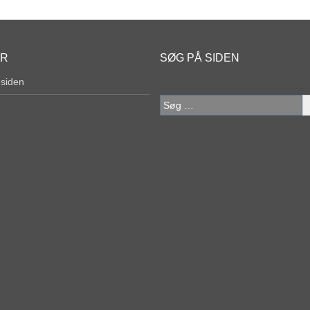
ER
SØG PÅ SIDEN
 siden
Søg
efter: