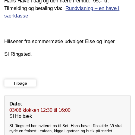
Hans Have i dag og den nære fremtid. 95,- kr.
Tilmelding og betaling via:
Rundvisning – en have i
særklasse
Hilsener fra sommermøde udvalget Else og Inger
SI Ringsted.
Tilbage
Dato:
03/06
klokken
12:30
til
16:00
SI Holbæk
SI Ringsted har inviteret os til Sct. Hans have i Roskilde. Vi skal
nyde en frokost i cafeen, kigge i gartneri og butik på stedet.