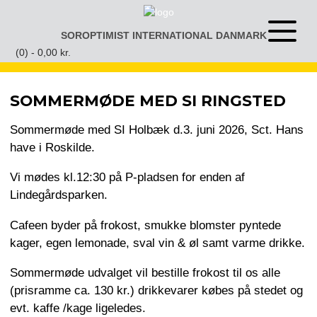
Gå
til
SOROPTIMIST INTERNATIONAL DANMARK
Åben
indhold
eller
(0) -
0,00
kr.
luk
menu
SOMMERMØDE MED SI RINGSTED
Sommermøde med SI Holbæk d.3. juni 2026, Sct. Hans
have i Roskilde.
Vi mødes kl.12:30 på P-pladsen for enden af
Lindegårdsparken.
Cafeen byder på frokost, smukke blomster pyntede
kager, egen lemonade, sval vin & øl samt varme drikke.
Sommermøde udvalget vil bestille frokost til os alle
(prisramme ca. 130 kr.) drikkevarer købes på stedet og
evt. kaffe /kage ligeledes.