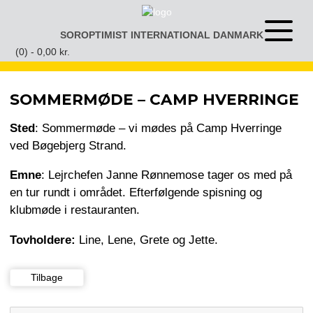
Gå
til
SOROPTIMIST INTERNATIONAL DANMARK
Åben
indhold
eller
(0) -
0,00
kr.
luk
menu
SOMMERMØDE – CAMP HVERRINGE
Sted
: Sommermøde – vi mødes på Camp Hverringe
ved Bøgebjerg Strand.
Emne
: Lejrchefen Janne Rønnemose tager os med på
en tur rundt i området. Efterfølgende spisning og
klubmøde i restauranten.
Tovholdere:
Line, Lene, Grete og Jette.
Tilbage