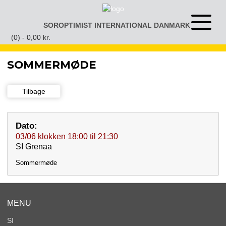
Gå
til
SOROPTIMIST INTERNATIONAL DANMARK
Åben
indhold
eller
(0) -
0,00
kr.
luk
menu
SOMMERMØDE
Tilbage
Dato:
03/06
klokken
18:00
til
21:30
SI Grenaa
Sommermøde
MENU
SI