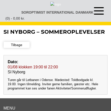
Gå
til
SOROPTIMIST INTERNATIONAL DANMARK
Åben
indhold
eller
(0) -
0,00
kr.
luk
menu
SI NYBORG – SOMMEROPLEVELSER
Tilbage
Dato:
01/08
klokken
19:00
til
22:00
SI Nyborg
Turen går til Letbanen i Odense. Mødested: Toldbodgade kl.
19.00. Ingen tilmelding. Inviter gerne familien, gæster etc. Hele
programmet kan ses under fanen Aktiviteter/Sommerudflugter.
MENU