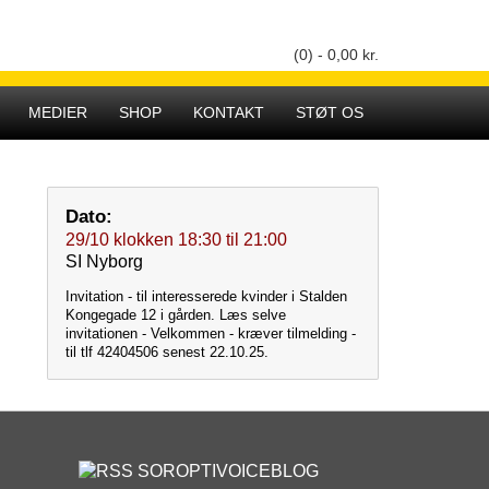
(0) -
0,00
kr.
Hovedmenu
MEDIER
SHOP
KONTAKT
STØT OS
Dato:
29/10
klokken
18:30
til
21:00
SI Nyborg
Invitation - til interesserede kvinder i Stalden
Kongegade 12 i gården. Læs selve
invitationen - Velkommen - kræver tilmelding -
til tlf 42404506 senest 22.10.25.
SOROPTIVOICEBLOG