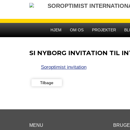
Gå
SOROPTIMIST INTERNATIO
til
indhold
HJEM
OM OS
PROJEKTER
BL
SI NYBORG INVITATION TIL 
Soroptimist invitation
Tilbage
MENU
BRUG