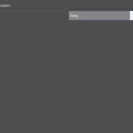
 siden
Søg
efter: