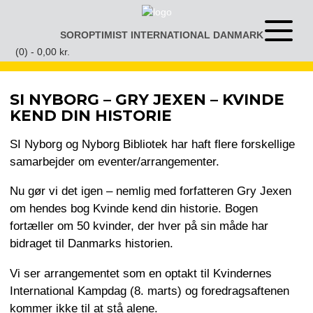
Gå
til
SOROPTIMIST INTERNATIONAL DANMARK
Åben
indhold
eller
(0) -
0,00
kr.
luk
menu
SI NYBORG – GRY JEXEN – KVINDE
KEND DIN HISTORIE
SI Nyborg og Nyborg Bibliotek har haft flere forskellige
samarbejder om eventer/arrangementer.
Nu gør vi det igen – nemlig med forfatteren Gry Jexen
om hendes bog Kvinde kend din historie. Bogen
fortæller om 50 kvinder, der hver på sin måde har
bidraget til Danmarks historien.
Vi ser arrangementet som en optakt til Kvindernes
International Kampdag (8. marts) og foredragsaftenen
kommer ikke til at stå alene.