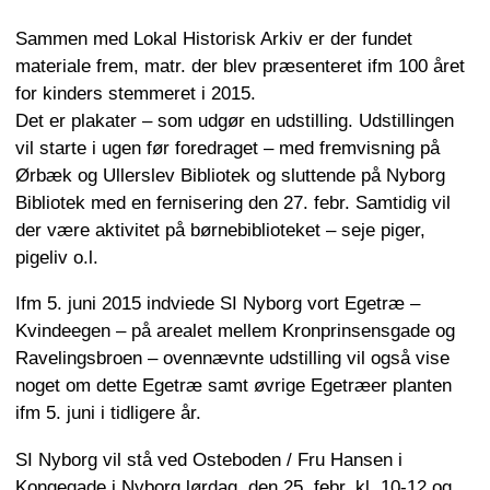
Sammen med Lokal Historisk Arkiv er der fundet
materiale frem, matr. der blev præsenteret ifm 100 året
for kinders stemmeret i 2015.
Det er plakater – som udgør en udstilling. Udstillingen
vil starte i ugen før foredraget – med fremvisning på
Ørbæk og Ullerslev Bibliotek og sluttende på Nyborg
Bibliotek med en fernisering den 27. febr. Samtidig vil
der være aktivitet på børnebiblioteket – seje piger,
pigeliv o.l.
Ifm 5. juni 2015 indviede SI Nyborg vort Egetræ –
Kvindeegen – på arealet mellem Kronprinsensgade og
Ravelingsbroen – ovennævnte udstilling vil også vise
noget om dette Egetræ samt øvrige Egetræer planten
ifm 5. juni i tidligere år.
SI Nyborg vil stå ved Osteboden / Fru Hansen i
Kongegade i Nyborg lørdag, den 25. febr. kl. 10-12 og