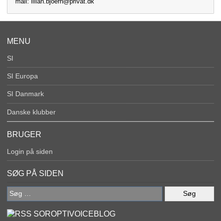
mail: lilian.bjoern@privat.dk
MENU
SI
SI Europa
SI Danmark
Danske klubber
BRUGER
Login på siden
SØG PÅ SIDEN
Søg
efter:
SOROPTIVOICEBLOG