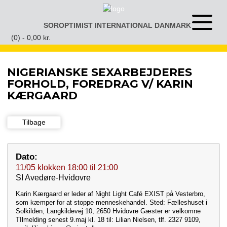
Gå
til
SOROPTIMIST INTERNATIONAL DANMARK
Åben
indhold
eller
(0) -
0,00
kr.
luk
menu
NIGERIANSKE SEXARBEJDERES
FORHOLD, FOREDRAG V/ KARIN
KÆRGAARD
Tilbage
Dato:
11/05
klokken
18:00
til
21:00
SI Avedøre-Hvidovre
Karin Kærgaard er leder af Night Light Café EXIST på Vesterbro,
som kæmper for at stoppe menneskehandel. Sted: Fælleshuset i
Solkilden, Langkildevej 10, 2650 Hvidovre Gæster er velkomne
TIlmelding senest 9.maj kl. 18 til: Lilian Nielsen, tlf. 2327 9109,