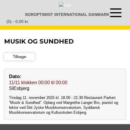
Gå
til
SOROPTIMIST INTERNATIONAL DANMARK
Åben
indhold
eller
(0) -
0,00
kr.
luk
menu
MUSIK OG SUNDHED
Tilbage
Dato:
11/11
klokken
00:00
til
00:00
SIEsbjerg
Tirsdag 11. november 2025 kl. 18.00 - 21:30 Restaurant Parken
”Musik & Sundhed”. Oplæg ved Margrethe Langer Bro, pianist og
lektor ved Det Jyske Musikkonservatorium, Syddansk
Musikkonservatorium og Kulturskolen Esbjerg