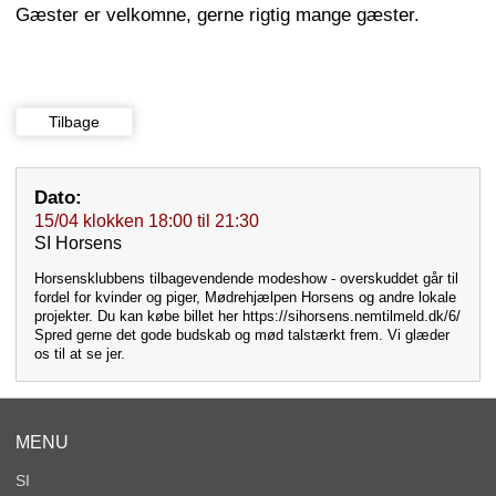
Gæster er velkomne, gerne rigtig mange gæster.
Tilbage
Dato:
15/04
klokken
18:00
til
21:30
SI Horsens
Horsensklubbens tilbagevendende modeshow - overskuddet går til
fordel for kvinder og piger, Mødrehjælpen Horsens og andre lokale
projekter. Du kan købe billet her https://sihorsens.nemtilmeld.dk/6/
Spred gerne det gode budskab og mød talstærkt frem. Vi glæder
os til at se jer.
MENU
SI