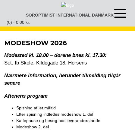
Gå
til
SOROPTIMIST INTERNATIONAL DANMARK
Åben
indhold
eller
(0) -
0,00
kr.
luk
menu
MODESHOW 2026
Mødested kl. 18.00 – dørene bnes kl. 17.30:
Sct. Ib Skole, Kildegade 18, Horsens
Nærmere information, herunder tilmelding tilgår
senere
Aftenens program
Spisning af let måltid
Efter spisning indledes modeshow 1. del
Kaffepause og besøg hos leverandørstande
Modeshow 2. del