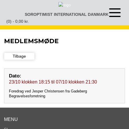
Gå
til
SOROPTIMIST INTERNATIONAL DANMARK
Åben
indhold
eller
(0) -
0,00
kr.
luk
menu
MEDLEMSMØDE
Tilbage
Dato:
23/10
klokken
18:15
til
07/10
klokken
21:30
Foredrag ved Jesper Christensen fra Gadeberg
Begravelsesforretning
MENU