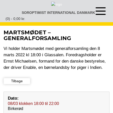
Gå
til
SOROPTIMIST INTERNATIONAL DANMARK
Åben
indhold
eller
(0) -
0,00
kr.
luk
menu
MARTSMØDET –
GENERALFORSAMLING
Vi holder Martsmødet med generalforsamling den 8
marts 2022 kl 18:00 i Glassalen. Foredragsholder er
Ernst Michaelsen, formand for den danske bestyrelse,
der driver Enable, en børnelandsby for piger i Indien.
Tilbage
Dato:
08/03
klokken
18:00
til
22:00
Birkerød