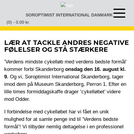
Gå
til
SOROPTIMIST INTERNATIONAL DANMARK
Åben
indhold
eller
(0) -
0,00
kr.
luk
menu
LÆR AT TACKLE ANDRES NEGATIVE
FØLELSER OG STÅ STÆRKERE
’Verdens mindste cykelløb med verdens bedste formål’
kommer forbi Skanderborg
onsdag den 16. august kl.
9.
Og vi, Soroptimist International Skanderborg, tager
imod dem på Museum Skanderborg, Perron 1. Efter en
lille times formiddagskaffe drager ’cykelløbet’ videre
mod Odder.
I forbindelse med cykelløbet har vi fået en unik
mulighed for at samle penge ind til ’Verdens bedste
formål’! Vi tilbyder nemlig deltagelse i en professionel