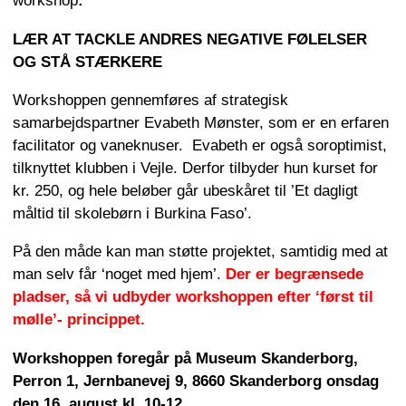
workshop
:
LÆR AT TACKLE ANDRES NEGATIVE FØLELSER
OG STÅ STÆRKERE
Workshoppen gennemføres af strategisk
samarbejdspartner Evabeth Mønster, som er en erfaren
facilitator og vaneknuser. Evabeth er også soroptimist,
tilknyttet klubben i Vejle. Derfor tilbyder hun kurset for
kr. 250, og hele beløber går ubeskåret til ’Et dagligt
måltid til skolebørn i Burkina Faso’.
På den måde kan man støtte projektet, samtidig med at
man selv får ‘noget med hjem’.
Der er begrænsede
pladser, så vi udbyder workshoppen efter ‘først til
mølle’- princippet.
Workshoppen foregår på Museum Skanderborg,
Perron 1, Jernbanevej 9, 8660 Skanderborg onsdag
den 16. august kl. 10-12.