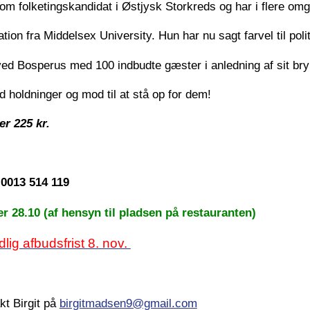
e som folketingskandidat i Østjysk Storkreds og har i flere om
ion fra Middelsex University. Hun har nu sagt farvel til polit
t ved Bosperus med 100 indbudte gæster i anledning af sit 
holdninger og mod til at stå op for dem!
er 225 kr.
 0013 514 119
 28.10 (af hensyn til pladsen på restauranten)
lig afbudsfrist 8. nov.
kt Birgit på
birgitmadsen9@gmail.com