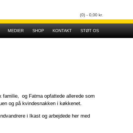
(0) -
0,00
kr.
Hovedmenu
MEDIER
SHOP
KONTAKT
STØT OS
k familie, og Fatma opfattede allerede som
tuen og på kvindesnakken i køkkenet.
 indvandrere i Ikast og arbejdede her med