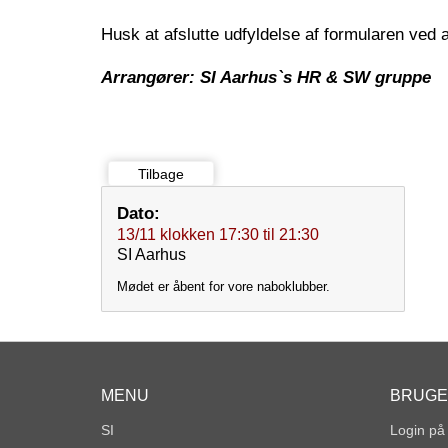
Husk at afslutte udfyldelse af formularen ved
Arrangører: SI Aarhus`s HR & SW gruppe
Tilbage
Dato:
13/11
klokken
17:30
til
21:30
SI Aarhus
Mødet er åbent for vore naboklubber.
MENU
BRUG
SI
Login på