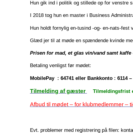
Hun gik ind i politik og stillede op for venstr
I 2018 tog hun en master i Business Administrat
Hun holdt fornylig en-tusind -og- en-nats-fes
Glæd jer til at møde en spændende kvinde med 
Prisen for mad, et glas vin/vand samt kaffe 
Betaling venligst før mødet:
MobilePay : 64741 eller
Bankkonto : 6114 –
Tilmelding af gæster
Tilmeldingsfrist er
Afbud til mødet – for klubmedlemmer – tid
Evt. problemer med registrering på filen: konta