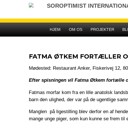
Gå
SOROPTIMIST INTERNATIO
til
indhold
HJEM
OM OS
PROJEKTER
BL
FATMA ØTKEM FORTÆLLER OM
Mødested: Restaurant Anker, Fiskerivej 12, 8
Efter spisningen vil Fatma Øtkem
fortælle om
Fatmas morfar kom fra en lille anatolsk lands
barn den ulighed, der var på de ugentlige sa
Manglen på ligestilling blev derfor en af hend
mange unge piger, som kun kunne se frem til 