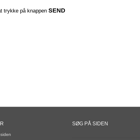
SEND
 at trykke på knappen
ER
SØG PÅ SIDEN
 siden