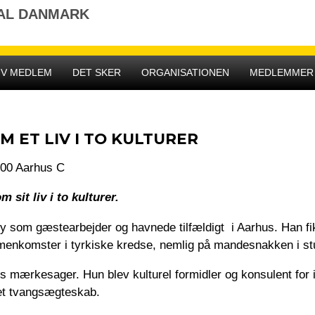
NAL DANMARK
IV MEDLEM
DET SKER
ORGANISATIONEN
MEDLEMMER
 ET LIV I TO KULTURER
000 Aarhus C
 sit liv i to kulturer.
by som gæstearbejder og havnede tilfældigt i Aarhus. Han fi
mmenkomster i tyrkiske kredse, nemlig på mandesnakken i s
es mærkesager. Hun blev kulturel formidler og konsulent for
et tvangsægteskab.