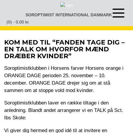
Gå
til
SOROPTIMIST INTERNATIONAL DANMARK
Åben
indhold
eller
(0) -
0,00
kr.
luk
menu
KOM MED TIL “FANDEN TAGE DIG –
EN TALK OM HVORFOR MÆND
DRÆBER KVINDER”
Soroptimistklubben i Horsens farver Horsens orange i
ORANGE DAGE perioden 25. november – 10.
december. ORANGE DAGE drejer sig om at stå
sammen om at stoppe vold mod kvinder.
Soroptimistklubben laver en række tiltage i den
anledning. Blandt andet arrangerer vi en TALK på Sct.
Ibs Skole:
Vi giver dig hermed en god idé til at invitere en