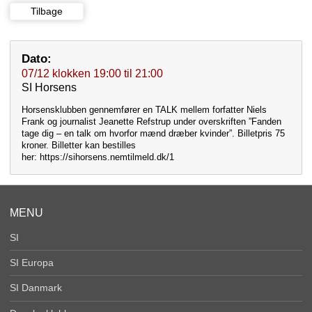
Tilbage
Dato:
07/12
klokken
19:00
til
21:00
SI Horsens
Horsensklubben gennemfører en TALK mellem forfatter Niels
Frank og journalist Jeanette Refstrup under overskriften ”Fanden
tage dig – en talk om hvorfor mænd dræber kvinder”. Billetpris 75
kroner. Billetter kan bestilles
her: https://sihorsens.nemtilmeld.dk/1
MENU
SI
SI Europa
SI Danmark