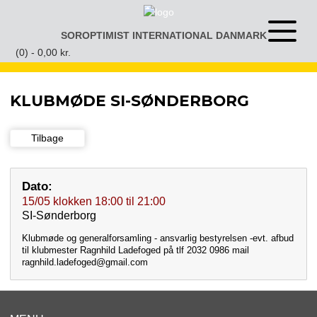
Gå
til
SOROPTIMIST INTERNATIONAL DANMARK
Åben
indhold
eller
(0) -
0,00
kr.
luk
menu
KLUBMØDE SI-SØNDERBORG
Tilbage
Dato:
15/05
klokken
18:00
til
21:00
SI-Sønderborg
Klubmøde og generalforsamling - ansvarlig bestyrelsen -evt. afbud
til klubmester Ragnhild Ladefoged på tlf 2032 0986 mail
ragnhild.ladefoged@gmail.com