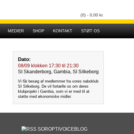
(0) -
0,00
kr.
Hovedmenu
MEDIER
SHOP
KONTAKT
STØT OS
Dato:
08/09
klokken
17:30
til
21:30
SI Skanderborg, Gambia, SI Silkeborg
Vi får besøg af medlemmer fra vores naboklub
SI Silkeborg. De vil fortælle os om deres
klubprojekt i Gambia, som vi er med til at
støtte med økonomiske midler.
SOROPTIVOICEBLOG