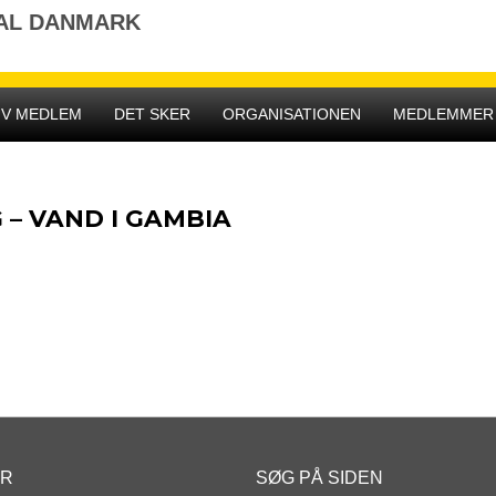
NAL DANMARK
IV MEDLEM
DET SKER
ORGANISATIONEN
MEDLEMMER
– VAND I GAMBIA
ER
SØG PÅ SIDEN