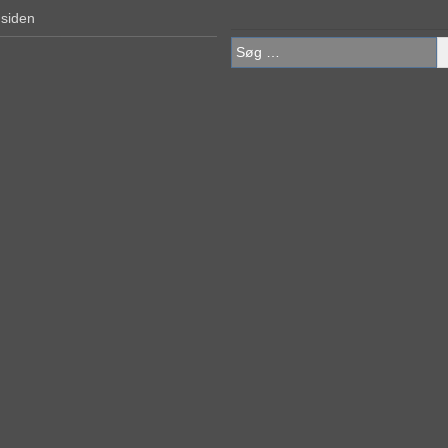
 siden
Søg
efter: