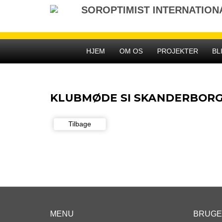
Gå
SOROPTIMIST INTERNATIO
til
indhold
HJEM
OM OS
PROJEKTER
BL
KLUBMØDE SI SKANDERBORG 
Tilbage
MENU
BRUG