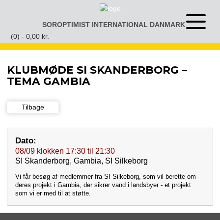
Gå
til
SOROPTIMIST INTERNATIONAL DANMARK
Åben
indhold
eller
(0) -
0,00
kr.
luk
menu
KLUBMØDE SI SKANDERBORG –
TEMA GAMBIA
Tilbage
Dato:
08/09
klokken
17:30
til
21:30
SI Skanderborg, Gambia, SI Silkeborg
Vi får besøg af medlemmer fra SI Silkeborg, som vil berette om
deres projekt i Gambia, der sikrer vand i landsbyer - et projekt
som vi er med til at støtte.