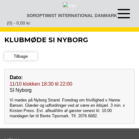
Gå
til
SOROPTIMIST INTERNATIONAL DANMARK
Åben
indhold
eller
(0) -
0,00
kr.
luk
menu
KLUBMØDE SI NYBORG
Tilbage
Dato:
11/10
klokken
18:30
til
22:00
SI Nyborg
Vi mødes på Nyborg Strand. Foredrag om frivillighed v Hanne
Børsen. Glæder og udfordringer ved at være en ildsjæl. 3 min. v
Kirsten Press. Evt. afbud/tilm af gæster senest kl. 10.00
mandagen før til Bente Tipsmark. Tlf. 2076 6682.