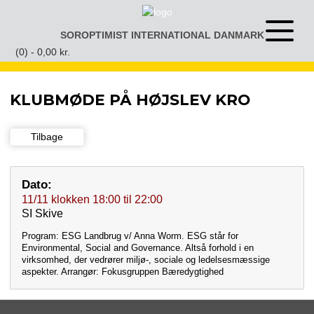
Gå
til
SOROPTIMIST INTERNATIONAL DANMARK
Åben
indhold
eller
(0) -
0,00
kr.
luk
menu
KLUBMØDE PÅ HØJSLEV KRO
Tilbage
Dato:
11/11
klokken
18:00
til
22:00
SI Skive
Program: ESG Landbrug v/ Anna Worm. ESG står for
Environmental, Social and Governance. Altså forhold i en
virksomhed, der vedrører miljø-, sociale og ledelsesmæssige
aspekter. Arrangør: Fokusgruppen Bæredygtighed