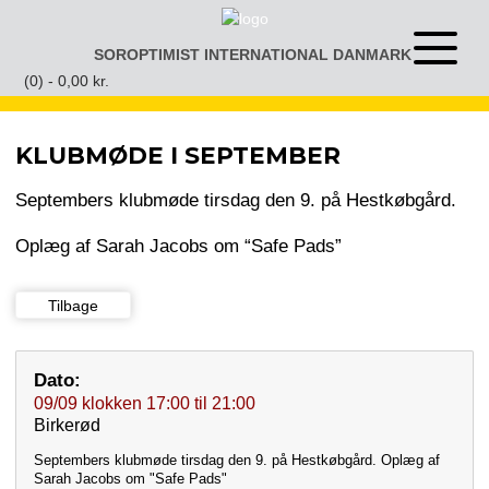
Gå
til
SOROPTIMIST INTERNATIONAL DANMARK
Åben
indhold
eller
(0) -
0,00
kr.
luk
menu
KLUBMØDE I SEPTEMBER
Septembers klubmøde tirsdag den 9. på Hestkøbgård.
Oplæg af Sarah Jacobs om “Safe Pads”
Tilbage
Dato:
09/09
klokken
17:00
til
21:00
Birkerød
Septembers klubmøde tirsdag den 9. på Hestkøbgård. Oplæg af
Sarah Jacobs om "Safe Pads"