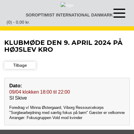
Gå
til
SOROPTIMIST INTERNATIONAL DANMARK
Åben
indhold
eller
(0) -
0,00
kr.
luk
menu
KLUBMØDE DEN 9. APRIL 2024 PÅ
HØJSLEV KRO
Tilbage
Dato:
09/04
klokken
18:00
til
22:00
SI Skive
Foredrag v/ Minna Østergaard, Viborg Ressourcekorps
"Sorgbearbejdning med særlig fokus på børn" Gæster er velkomne
Arrangør: Fokusgruppen Vold mod kvinder