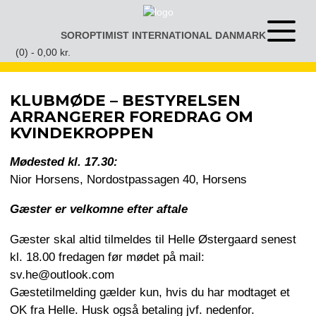
Gå
til
SOROPTIMIST INTERNATIONAL DANMARK
Åben
indhold
eller
(0) -
0,00
kr.
luk
menu
KLUBMØDE – BESTYRELSEN
ARRANGERER FOREDRAG OM
KVINDEKROPPEN
Mødested kl. 17.30:
Nior Horsens, Nordostpassagen 40, Horsens
Gæster er velkomne efter aftale
Gæster skal altid tilmeldes til Helle Østergaard senest
kl. 18.00 fredagen før mødet på mail:
sv.he@outlook.com
Gæstetilmelding gælder kun, hvis du har modtaget et
OK fra Helle. Husk også betaling jvf. nedenfor.