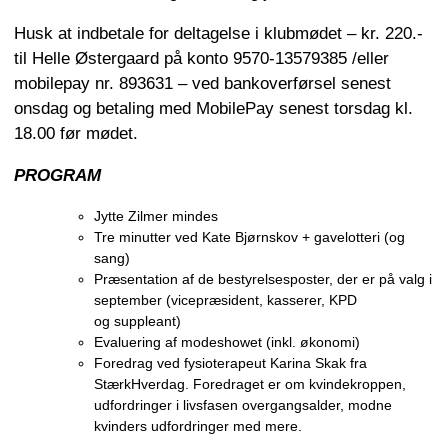
Husk at indbetale for deltagelse i klubmødet – kr. 220.-
til Helle Østergaard på konto 9570-13579385 /eller
mobilepay nr. 893631 – ved bankoverførsel senest
onsdag og betaling med MobilePay senest torsdag kl.
18.00 før mødet.
PROGRAM
Jytte Zilmer mindes
Tre minutter ved Kate Bjørnskov + gavelotteri (og
sang)
Præsentation af de bestyrelsesposter, der er på valg i
september (vicepræsident, kasserer, KPD
og suppleant)
Evaluering af modeshowet (inkl. økonomi)
Foredrag ved fysioterapeut Karina Skak fra
StærkHverdag. Foredraget er om kvindekroppen,
udfordringer i livsfasen overgangsalder, modne
kvinders udfordringer med mere.