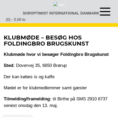
Gå
til
SOROPTIMIST INTERNATIONAL DANMARK
Åben
indhold
eller
(0) -
0,00
kr.
luk
menu
KLUBMØDE – BESØG HOS
FOLDINGBRO BRUGSKUNST
Klubmøde hvor vi besøger Foldingbro Brugskunst
Sted:
Dovervej 35, 6650 Brørup
Der kan købes is og kaffe
Mødet er for klubmedlemmer samt gæster
Tilmelding/framelding:
til Birthe på SMS 2910 6737
senest onsdag den 13. maj.