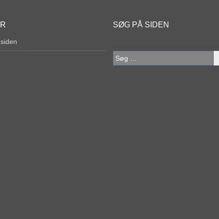
ER
SØG PÅ SIDEN
 siden
Søg
efter: