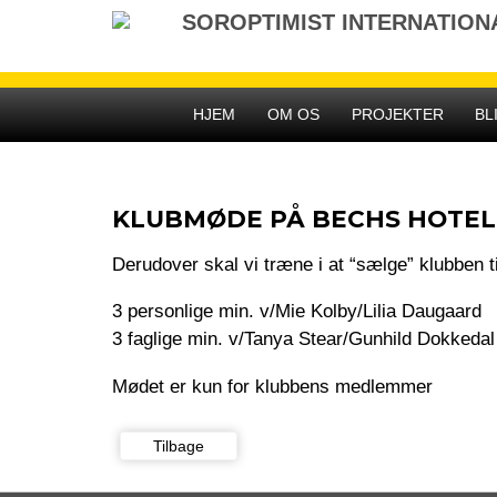
Gå
SOROPTIMIST INTERNATIO
til
indhold
HJEM
OM OS
PROJEKTER
BL
KLUBMØDE PÅ BECHS HOTEL
Derudover skal vi træne i at “sælge” klubben t
3 personlige min. v/Mie Kolby/Lilia Daugaard
3 faglige min. v/Tanya Stear/Gunhild Dokkedal
Mødet er kun for klubbens medlemmer
Tilbage