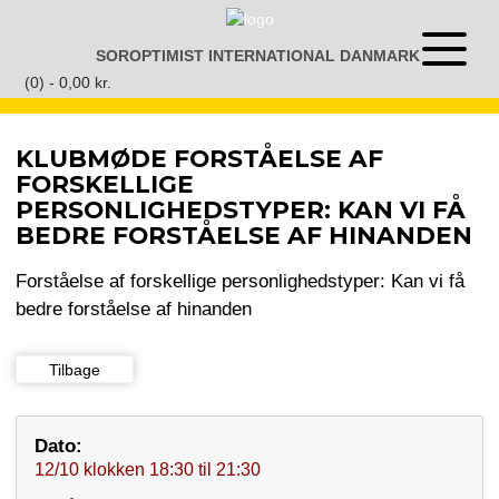
Gå
til
SOROPTIMIST INTERNATIONAL DANMARK
Åben
indhold
eller
(0) -
0,00
kr.
luk
menu
KLUBMØDE FORSTÅELSE AF
FORSKELLIGE
PERSONLIGHEDSTYPER: KAN VI FÅ
BEDRE FORSTÅELSE AF HINANDEN
Forståelse af forskellige personlighedstyper: Kan vi få
bedre forståelse af hinanden
Tilbage
Dato:
12/10
klokken
18:30
til
21:30