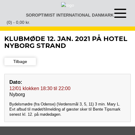
Gå
til
SOROPTIMIST INTERNATIONAL DANMARK
Åben
indhold
eller
(0) -
0,00
kr.
luk
menu
KLUBMØDE 12. JAN. 2021 PÅ HOTEL
NYBORG STRAND
Tilbage
Dato:
12/01
klokken
18:30
til
22:00
Nyborg
Bydelsmødre (fra Odense) (Verdensmål 3, 5, 11) 3 min. Mary L.
Evt afbud til mødet/tilmelding af gæster sker til Bente Tipsmark
senest kl. 12. på mødedagen.