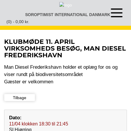
Gå
til
SOROPTIMIST INTERNATIONAL DANMARK
Åben
indhold
eller
(0) -
0,00
kr.
luk
menu
KLUBMØDE 11. APRIL
VIRKSOMHEDS BESØG, MAN DIESEL
FREDERIKSHAVN
Man Diesel Frederikshavn holder et oplæg for os og
viser rundt på biodiversitetsområdet
Gæster er velkommen
Tilbage
Dato:
11/04
klokken
18:30
til
21:45
SI Hjørring