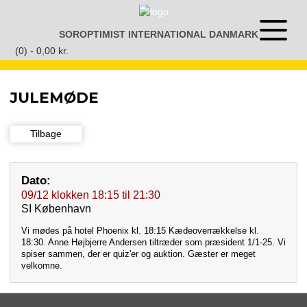
Gå
til
SOROPTIMIST INTERNATIONAL DANMARK
Åben
indhold
eller
(0) -
0,00
kr.
luk
menu
JULEMØDE
Tilbage
Dato:
09/12
klokken
18:15
til
21:30
SI København
Vi mødes på hotel Phoenix kl. 18:15 Kædeoverrækkelse kl.
18:30. Anne Højbjerre Andersen tiltræder som præsident 1/1-25. Vi
spiser sammen, der er quiz'er og auktion. Gæster er meget
velkomne.