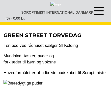
Gå
til
SOROPTIMIST INTERNATIONAL DANMARK
Åben
indhold
eller
(0) -
0,00
kr.
luk
menu
GREEN STREET TORVEDAG
I en bod ved rådhuset sælger SI Kolding
Mundbind, tasker, puder og
forklæder til børn og voksne
Hovedformålet er at udbrede budskabet til Soroptimister