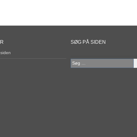
ER
SØG PÅ SIDEN
 siden
Søg
efter: