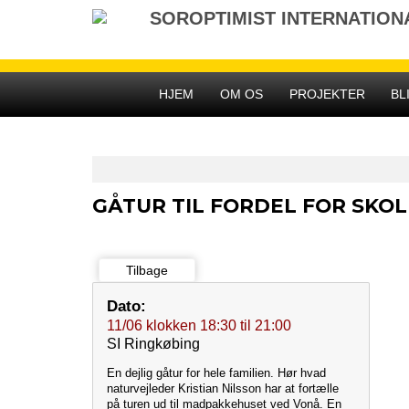
Gå
SOROPTIMIST INTERNATIO
til
indhold
HJEM
OM OS
PROJEKTER
BL
GÅTUR TIL FORDEL FOR SKOL
Tilbage
Dato:
11/06
klokken
18:30
til
21:00
SI Ringkøbing
En dejlig gåtur for hele familien. Hør hvad
naturvejleder Kristian Nilsson har at fortælle
på turen ud til madpakkehuset ved Vonå. En