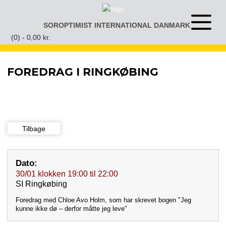
Gå
til
SOROPTIMIST INTERNATIONAL DANMARK
Åben
indhold
eller
(0) -
0,00
kr.
luk
menu
FOREDRAG I RINGKØBING
Tilbage
Dato:
30/01
klokken
19:00
til
22:00
SI Ringkøbing
Foredrag med Chloe Avo Holm, som har skrevet bogen "Jeg
kunne ikke dø – derfor måtte jeg leve"