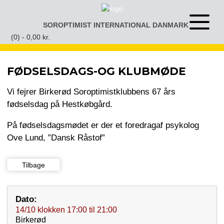
Gå
til
SOROPTIMIST INTERNATIONAL DANMARK
Åben
indhold
eller
(0) -
0,00
kr.
luk
menu
FØDSELSDAGS-OG KLUBMØDE
Vi fejrer Birkerød Soroptimistklubbens 67 års
fødselsdag på Hestkøbgård.
På fødselsdagsmødet er der et foredragaf psykolog
Ove Lund, ”Dansk Råstof”
Tilbage
Dato:
14/10
klokken
17:00
til
21:00
Birkerød