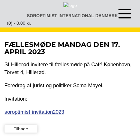
Gå
til
SOROPTIMIST INTERNATIONAL DANMARK
Åben
indhold
eller
(0) -
0,00
kr.
luk
menu
FÆLLESMØDE MANDAG DEN 17.
APRIL 2023
SI Hillerød invitere til fællesmøde på Café København,
Torvet 4, Hillerød.
Foredrag af jurist og politiker Soma Mayel.
Invitation:
soroptimist invitation2023
Tilbage