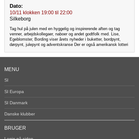
Dato:
10/11
klokken
19:00
til
22:00
Silkeborg
Tag hul på julen med en hyggelig og inspirerende aften og tag
venner, arbejdskollegaer, naboer og andet godtfolk med. Lise,
Egeblomster, Bording viser årets nyheder i buketter, bordpynt,
dørpynt, julepynt og adventskranse Der er også amerikansk lotteri
MENU
SI
SI Europa
SI Danmark
Danske klubber
BRUGER
Login på siden