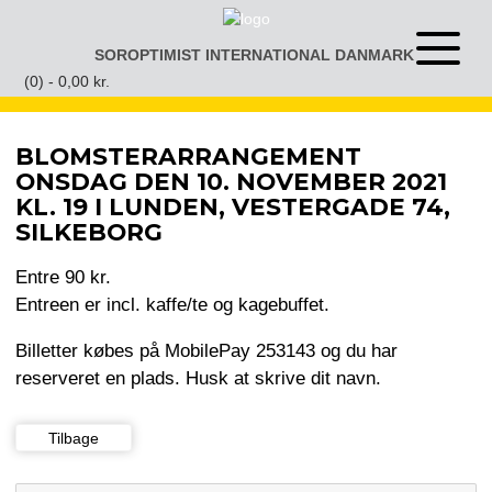
Gå
til
SOROPTIMIST INTERNATIONAL DANMARK
Åben
indhold
eller
(0) -
0,00
kr.
luk
menu
BLOMSTERARRANGEMENT
ONSDAG DEN 10. NOVEMBER 2021
KL. 19 I LUNDEN, VESTERGADE 74,
SILKEBORG
Entre 90 kr.
Entreen er incl. kaffe/te og kagebuffet.
Billetter købes på MobilePay 253143 og du har
reserveret en plads. Husk at skrive dit navn.
Tilbage